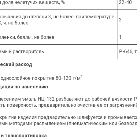
 доля нелетучих веществ, %
22-40
сыхания до степени 3, не более, при температуре
2
С, ч, не более
пленки, баллы, не более
1
имый растворитель
Р-646, 
еский расход
2
 однослойное покрытие 80-120 г/м
ации по нанесению
есением эмаль НЦ-132 разбавляют до рабочей вязкости Р
ть поверхность, предварительно очистив ее от загрязнени
окрытие изделия предварительно шлифуется и промываетс
ими методами: распылением (пневматическим или безвозд
 и транспортировка