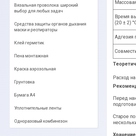
Массовая
Вязальная проволока: широкий
выбор для любых задач
Время вы
(20 ± 2) °
Средства защиты органов дыхания
маски и респираторы
Адгезия 
Клей герметик
Совмест
Пена монтажная
Теоретич
Краска аэрозольная
Расход на
Грунтовка
Рекоменд
Бумага А4
Перед нан
подготови
Уплотнительные ленты
Старое п
Одноразовый комбинезон
нескольк
Хранение