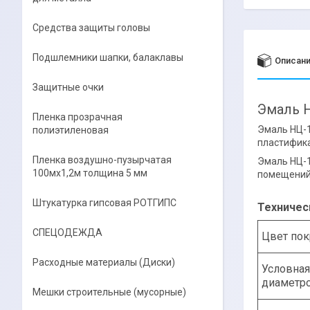
Средства защиты головы
Подшлемники шапки, балаклавы
Описан
Защитные очки
Эмаль Н
Пленка прозрачная
Эмаль НЦ-1
полиэтиленовая
пластифик
Пленка воздушно-пузырчатая
Эмаль НЦ-1
100мх1,2м толщина 5 мм
помещений
Штукатурка гипсовая РОТГИПС
Техничес
СПЕЦОДЕЖДА
Цвет по
Расходные материалы (Диски)
Условная
диаметро
Мешки строительные (мусорные)