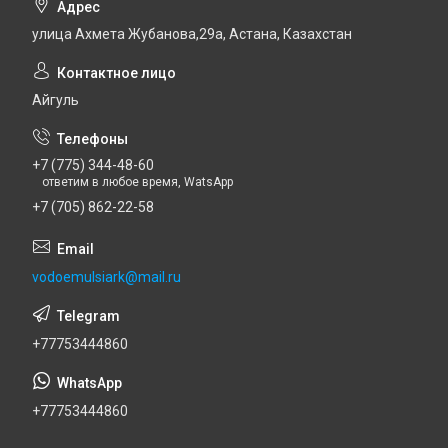
улица Ахмета Жубанова,29а, Астана, Казахстан
Айгуль
+7 (775) 344-48-60
ответим в любое время, WatsApp
+7 (705) 862-22-58
vodoemulsiark@mail.ru
+77753444860
+77753444860