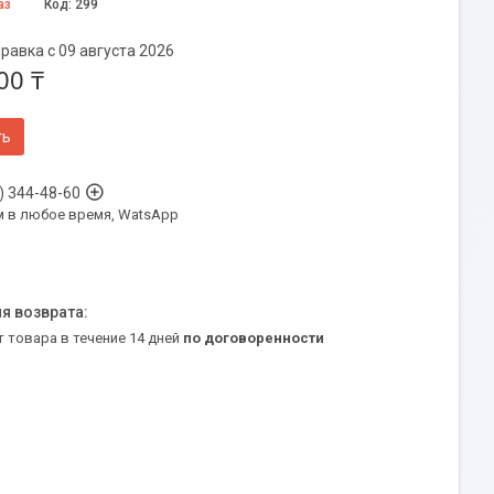
аз
Код:
299
равка с 09 августа 2026
00 ₸
ть
) 344-48-60
м в любое время, WatsApp
т товара в течение 14 дней
по договоренности