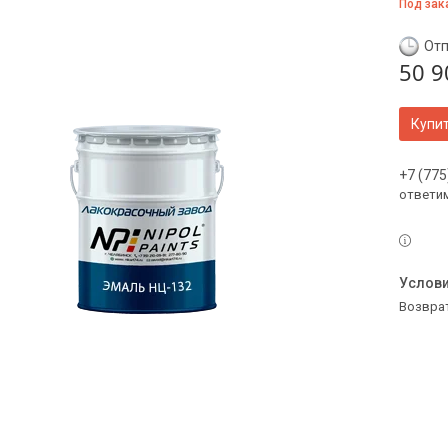
Под зак
Отп
50 9
Купи
+7 (775
ответи
возвра