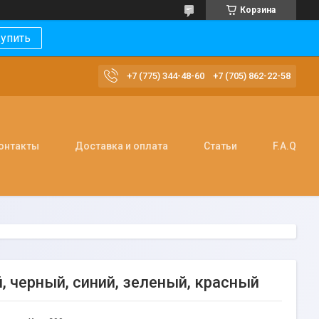
Корзина
упить
+7 (775) 344-48-60
+7 (705) 862-22-58
онтакты
Доставка и оплата
Статьи
F.A.Q
, черный, синий, зеленый, красный