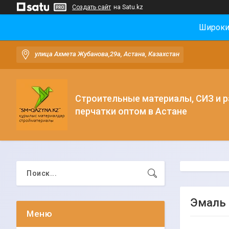
Создать сайт
на Satu.kz
Широки
улица Ахмета Жубанова,29а, Астана, Казахстан
Строительные материалы, СИЗ и 
перчатки оптом в Астане
Эмаль 