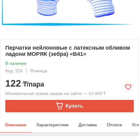
Перчатки нейлоновые с латексным обливом
ладони МОРЯК (зебра) «В41»
В наличии
Код: 316
Розница
122
₸/пара
Минимальная сумма заказа на сайте — 10 000 ₸
Купить
Описание
Характеристики
Доставка
Оплата
Усл