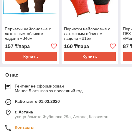
Перчатки нейлоновые с
Перчатки нейлоновые с
Перч
латексным обливом
латексным обливом
ПВХ 
ладони «В46»
ладони «В15»
«Мик
157
160
87
₸/пара
₸/пара
₸
Купить
Купить
О нас
Рейтинг не сформирован
Менее 5 отзывов за последний год
Работает с 01.03.2020
г. Астана
улица Ахмета Жубанова,29а, Астана, Казахстан
Контакты