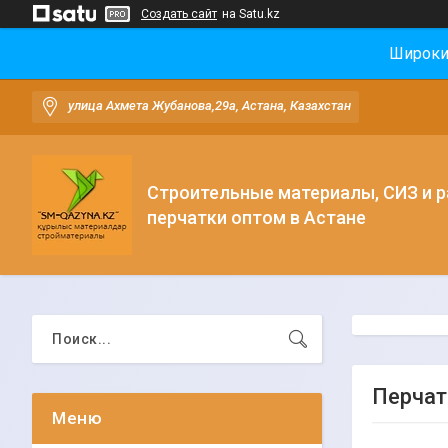
Создать сайт
на Satu.kz
Широки
улица Ахмета Жубанова,29а, Астана, Казахстан
Строительные материалы, СИЗ и 
перчатки оптом в Астане
Перчат