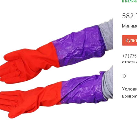
В налич
582 
Минима
Купи
+7 (775
ответи
возвра