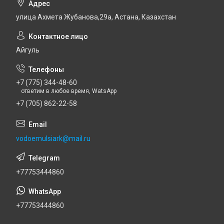
улица Ахмета Жубанова,29а, Астана, Казахстан
Айгуль
+7 (775) 344-48-60
ответим в любое время, WatsApp
+7 (705) 862-22-58
vodoemulsiark@mail.ru
+77753444860
+77753444860