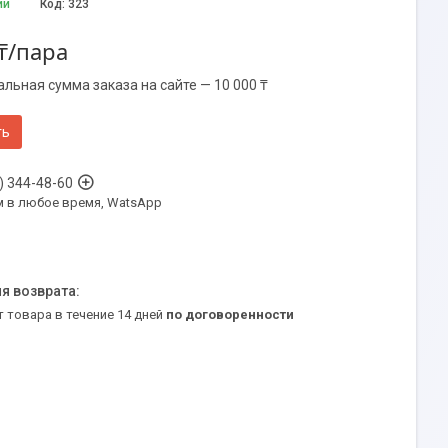
ии
Код:
323
₸/пара
льная сумма заказа на сайте — 10 000 ₸
ть
) 344-48-60
м в любое время, WatsApp
т товара в течение 14 дней
по договоренности