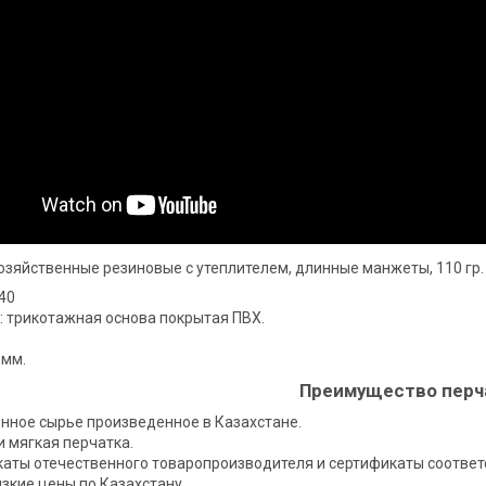
озяйственные резиновые с утеплителем, длинные манжеты, 110 гр.
40
 трикотажная основа покрытая ПВХ.
 мм.
Преимущество перч
енное сырье произведенное в Казахстане.
и мягкая перчатка.
каты отечественного товаропроизводителя и сертификаты соответ
изкие цены по Казахстану