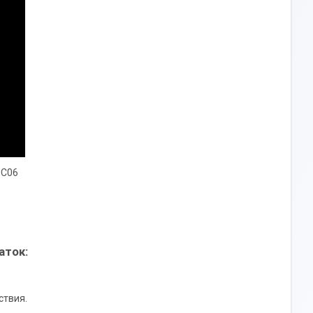
 С06
аток:
ствия.