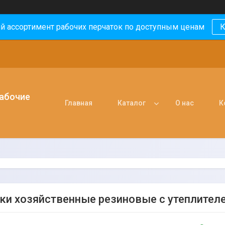
й ассортимент рабочих перчаток по доступным ценам
К
рабочие
Главная
Каталог
О нас
К
ки хозяйственные резиновые с утеплител