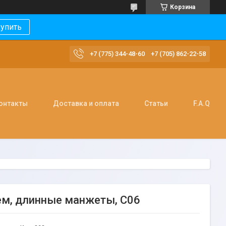
Корзина
упить
+7 (775) 344-48-60
+7 (705) 862-22-58
онтакты
Доставка и оплата
Статьи
F.A.Q
ем, длинные манжеты, С06