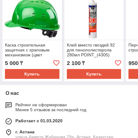
Каска строительная
Клей вместо гвоздей 92
Перч
защитная с храповым
для пенополистирола
стро
механизмом (цвет
280мл POINT_(4305)
оранжевый, белый, синий,
5 000
2 100
950
₸
₸
зеленый, желтый,
красный)
Купить
Купить
О нас
Рейтинг не сформирован
Менее 5 отзывов за последний год
Работает с 01.03.2020
г. Астана
улица Ахмета Жубанова,29а, Астана, Казахстан