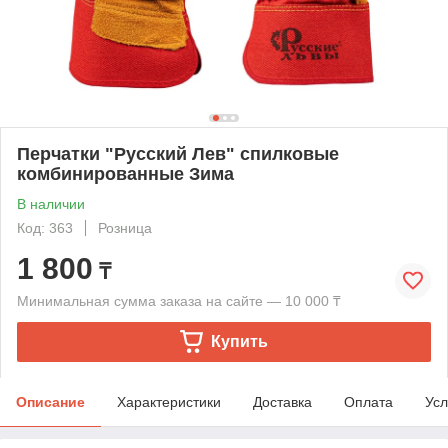
Перчатки "Русский Лев" спилковые
комбинированные Зима
В наличии
Код: 363
Розница
1 800
₸
Минимальная сумма заказа на сайте — 10 000 ₸
Купить
Описание
Характеристики
Доставка
Оплата
Усл