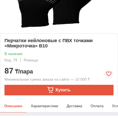
Перчатки нейлоновые с ПВХ точками
«Микроточка» В10
В наличии
Код: 79
Розница
87
₸/пара
Минимальная сумма заказа на сайте — 10 000 ₸
Купить
Описание
Характеристики
Доставка
Оплата
Усл