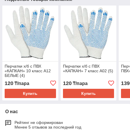
Перчатки х/б с ПВХ
Перчатки х/б с ПВХ
Перч
«КАПКАН» 10 класс А12
«КАПКАН» 7 класс А02 (5)
ПВХ
БЕЛЫЕ (4)
120
120
139
₸/пара
₸/пара
Купить
Купить
О нас
Рейтинг не сформирован
Менее 5 отзывов за последний год