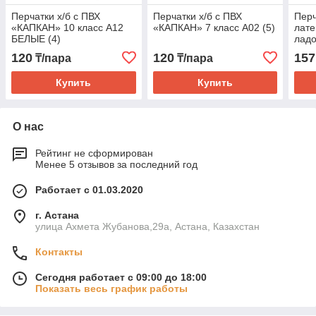
Перчатки х/б с ПВХ
Перчатки х/б с ПВХ
Перч
«КАПКАН» 10 класс А12
«КАПКАН» 7 класс А02 (5)
лат
БЕЛЫЕ (4)
лад
120
120
157
₸/пара
₸/пара
Купить
Купить
О нас
Рейтинг не сформирован
Менее 5 отзывов за последний год
Работает с 01.03.2020
г. Астана
улица Ахмета Жубанова,29а, Астана, Казахстан
Контакты
Сегодня работает с 09:00 до 18:00
Показать весь график работы