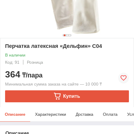
Перчатка латексная «Дельфин» С04
В наличии
Код: 91
Розница
364
₸/пара
Минимальная сумма заказа на сайте — 10 000 ₸
Купить
Описание
Характеристики
Доставка
Оплата
Усл
Описание