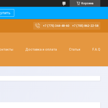
Корзина
упить
+7 (775) 344-48-60
+7 (705) 862-22-58
онтакты
Доставка и оплата
Статьи
F.A.Q