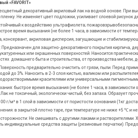
вый «
FAVORIT
»
есцветный декоративный акриловый лак на водной основе. При в
пленку. Не изменяет цвет подложки, усиливает слоевой рисунок д
устойчивый к воздействию ультрафиолета; пожаровзрывобезопасны
ыстрое время высыхания (не более 1 часа, в зависимости от темпе
а, консервант, акриловая дисперсия, загущающие и стабилизирую
 Предназначен для защитно-декоративного покрытия кирпича, дер
укатуренных или окрашенных поверхностей. Наносится практическ
стях домашнего быта и строительства, от производства мебели, д
Поверхность предварительно очистить от грязи, пыли. Перед пр
одой до 3%. Наносить в 2-3 слоя кистью, валиком или распылителе
водорастворимыми красителями или универсальными пигментными
ания: быстрое время высыхания (не более 1 часа, в зависимости
 Лак не токсичный, экологически чистый, без запаха. Образует пр
100 г/м² в 1 слой в зависимости от пористости основания (1кг дост
нения: в закрытой плотно таре, при температуре не ниже +5 ℃ и н
торожности: Не смешивать с другими лаками и растворителями. Х
ть индивидуальные средства защиты (резиновые перчатки). Предо