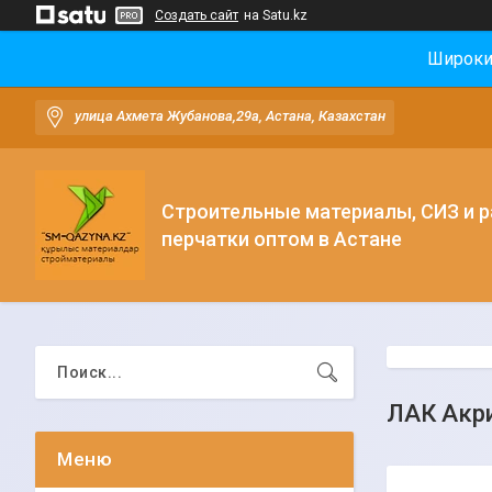
Создать сайт
на Satu.kz
Широки
улица Ахмета Жубанова,29а, Астана, Казахстан
Строительные материалы, СИЗ и 
перчатки оптом в Астане
ЛАК Акр