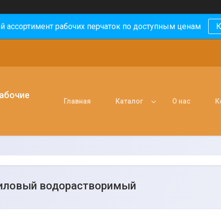
й ассортимент рабочих перчаток по доступным ценам
К
рабочие
Главная
Каталог
О нас
К
иловый водорастворимый