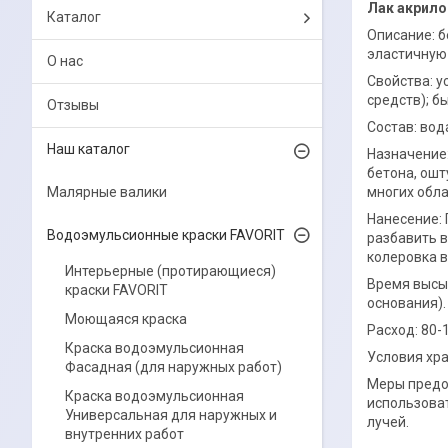
Лак акрило
Каталог
Описание: б
эластичную 
О нас
Свойства: 
средств); б
Отзывы
Состав: вод
Наш каталог
Назначение:
бетона, ошт
Малярные валики
многих обла
Нанесение: 
Водоэмульсионные краски FAVORIT
разбавить в
колеровка 
Интерьерные (протирающиеся)
Время высых
краски FAVORIT
основания).
Моющаяся краска
Расход: 80-
Краска водоэмульсионная
Условия хра
Фасадная (для наружных работ)
Меры предос
Краска водоэмульсионная
использова
Универсальная для наружных и
лучей.
внутренних работ