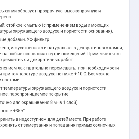
ысыхании образует прозрачную, высокопрочную и
ерева.
й; стойкое к мытью (с применением воды и моющих
ратуры окружающего воздуха и пористости основания).
щие добавки, УФ фильтр.
ева, искусственного и натурального декоративного камня,
и на любые основания внутри помещений. Применяется во
о ремонтных и декоративных работ.
именением лак тщательно перемешать, при необходимости
м при температуре воздуха не ниже + 10 С. Возможна
 пастами.
 от температуры окружающего воздуха и пористости
очное, паропроницаемое покрытие.
аточно для окрашивания 8 м² в 1 слой)
е выше +35℃.
ранить в недоступном для детей месте. При работе
хранять от замерзания и попадания прямых солнечных