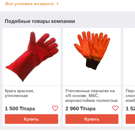
Все условия возврата
Подобные товары компании
Крага красная,
Утепленные перчатки на
Перч
утепленная
х/б основе, МБС,
спи
морозостойкие полностью
ком
облитые ПВХ. манжет
1 500
2 960
1 5
₸/пара
₸/пара
трикотаж, АЛЯСКА.
Купить
Купить