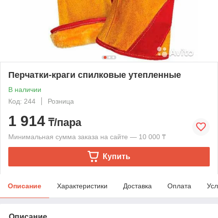
Перчатки-краги спилковые утепленные
В наличии
Код: 244
Розница
1 914
₸/пара
Минимальная сумма заказа на сайте — 10 000 ₸
Купить
Описание
Характеристики
Доставка
Оплата
Усл
Описание