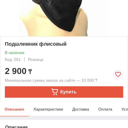
Подшлемник флисовый
В наличии
Код: 261
Розница
2 900
₸
Минимальная сумма заказа на сайте — 10 000 ₸
Купить
Описание
Характеристики
Доставка
Оплата
Усл
Описание