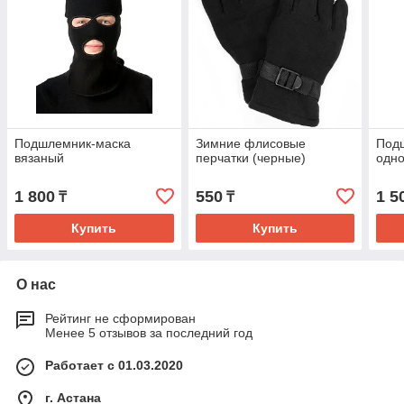
Подшлемник-маска
Зимние флисовые
Под
вязаный
перчатки (черные)
одн
1 800
550
1 5
₸
₸
Купить
Купить
О нас
Рейтинг не сформирован
Менее 5 отзывов за последний год
Работает с 01.03.2020
г. Астана