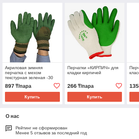
Акриловая зимняя
Перчатки «КИРПИЧ» для
Перч
перчатка с мехом
кладки кирпичей
клас
текстурная зеленая -30
897
266
135
₸/пара
₸/пара
Купить
Купить
О нас
Рейтинг не сформирован
Менее 5 отзывов за последний год