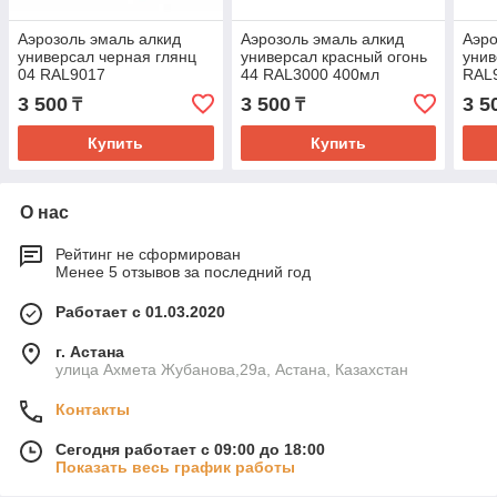
Аэрозоль эмаль алкид
Аэрозоль эмаль алкид
Аэро
универсал черная глянц
универсал красный огонь
унив
04 RAL9017
44 RAL3000 400мл
RAL
(Транспортный черный)
INRAL_(5890)
бел
3 500
3 500
3 5
₸
₸
400мл INRAL_(5234)
INRA
Купить
Купить
О нас
Рейтинг не сформирован
Менее 5 отзывов за последний год
Работает с 01.03.2020
г. Астана
улица Ахмета Жубанова,29а, Астана, Казахстан
Контакты
Сегодня работает с 09:00 до 18:00
Показать весь график работы