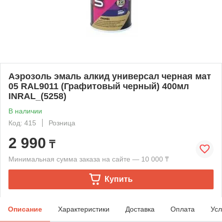
Аэрозоль эмаль алкид универсал черная мат
05 RAL9011 (Графитовый черный) 400мл
INRAL_(5258)
В наличии
Код: 415
Розница
2 990
₸
Минимальная сумма заказа на сайте — 10 000 ₸
Купить
Описание
Характеристики
Доставка
Оплата
Усл