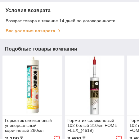
Условия возврата
Возврат товара в течение 14 дней по договоренности
Все условия возврата
Подобные товары компании
Герметик силиконовый
Герметик силиконовый
Герм
универсальный
102 белый 310мл FOME
102 
коричневый 280мл
FLEX_(4619)
FOM
Element_(0236)
2 100
3 600
3 6
₸
₸