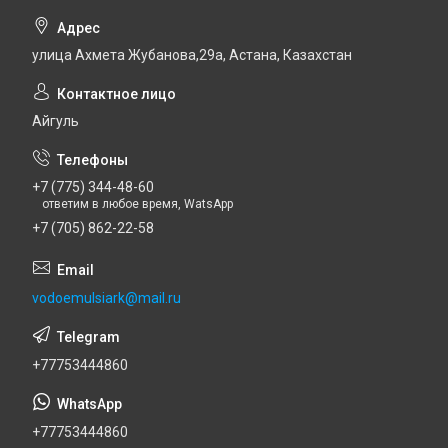
улица Ахмета Жубанова,29а, Астана, Казахстан
Айгуль
+7 (775) 344-48-60
ответим в любое время, WatsApp
+7 (705) 862-22-58
vodoemulsiark@mail.ru
+77753444860
+77753444860