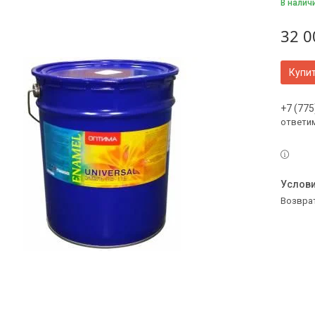
В налич
32 0
Купи
+7 (775
ответи
возвра