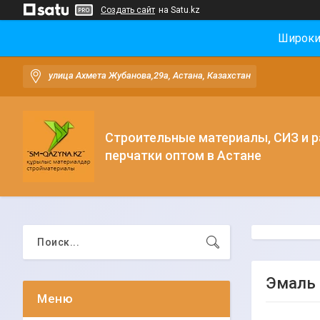
Создать сайт
на Satu.kz
Широки
улица Ахмета Жубанова,29а, Астана, Казахстан
Строительные материалы, СИЗ и 
перчатки оптом в Астане
Эмаль 