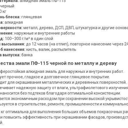
атериала:
алкидная эмаль ПФ-115
черный
0 кг
нь блеска:
глянцевая
а:
алкидная
оверхности:
металл, дерево, ДСП, ДВП, штукатурка и другие основ
нение:
наружные и внутренние работы
д:
100–300 г/м² в один слой
 высыхания:
до 12 часов (на отлип), повторное нанесение через 2
б нанесения:
кисть, валик, распылитель
 выпуска:
банка
ства эмали ПФ-115 черной по металлу и дереву
феростойкая алкидная эмаль для наружных и внутренних работ.
ует прочное, гладкое и долговечное глянцевое покрытие.
дит для окрашивания металлических и деревянных поверхностей.
ечивает надежную защиту от влаги, ультрафиолетового излучения
 наносится без подтеков благодаря оптимальной консистенции.
ается экономичным расходом при сохранении высокой укрывистос
ьзуется в строительстве, ремонте, промышленности и коммунально
 кг оптимальна для выполнения больших объемов покрасочных раб
и повысить эффективность при окрашивании фасадов, производст
й.