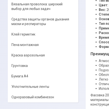
Тип м
Вязальная проволока: широкий
Цвет:
выбор для любых задач
Вес:
2
Степе
Основ
Средства защиты органов дыхания
Тип п
маски и респираторы
Приме
Расхо
Клей герметик
Время
Спосо
Пена монтажная
Форма
Преимуще
Краска аэрозольная
Атмос
Образ
Грунтовка
Подхо
Обесп
Бумага А4
Легко
Отлич
Уплотнительные ленты
Испол
Фасовка 20
Одноразовый комбинезон
материалы 
конструкци