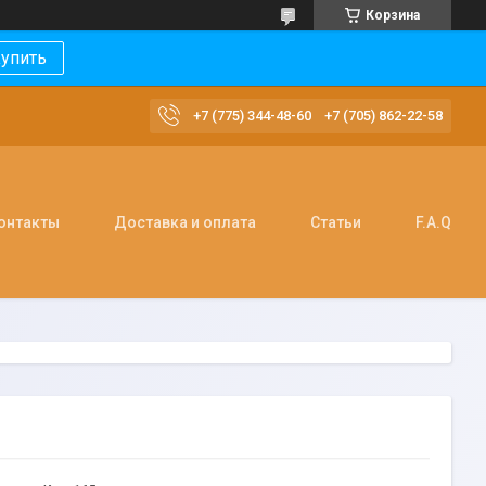
Корзина
упить
+7 (775) 344-48-60
+7 (705) 862-22-58
онтакты
Доставка и оплата
Статьи
F.A.Q