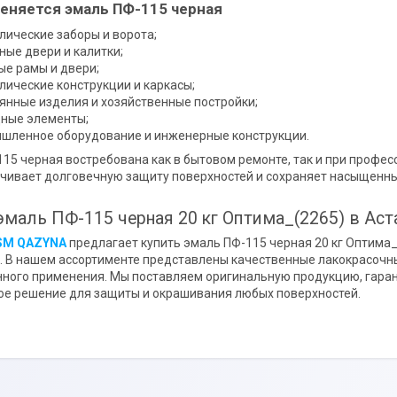
еняется эмаль ПФ-115 черная
лические заборы и ворота;
ные двери и калитки;
ые рамы и двери;
лические конструкции и каркасы;
янные изделия и хозяйственные постройки;
ные элементы;
шленное оборудование и инженерные конструкции.
15 черная востребована как в бытовом ремонте, так и при профе
чивает долговечную защиту поверхностей и сохраняет насыщенны
эмаль ПФ-115 черная 20 кг Оптима_(2265) в Аст
SM QAZYNA
предлагает купить эмаль ПФ-115 черная 20 кг Оптима_(
. В нашем ассортименте представлены качественные лакокрасочны
ого применения. Мы поставляем оригинальную продукцию, гаран
е решение для защиты и окрашивания любых поверхностей.