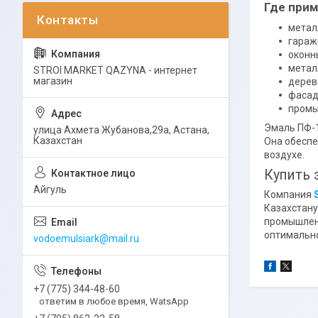
Где прим
метал
гараж
оконн
метал
STROI MARKET QAZYNA - интернет
магазин
дерев
фасад
промы
Эмаль ПФ-1
улица Ахмета Жубанова,29а, Астана,
Казахстан
Она обеспе
воздухе.
Купить 
Айгуль
Компания
Казахстану
промышленн
оптимально
vodoemulsiark@mail.ru
+7 (775) 344-48-60
ответим в любое время, WatsApp