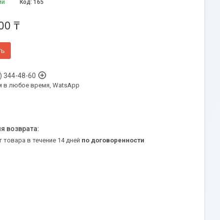
ии
Код:
165
00 ₸
ть
) 344-48-60
м в любое время, WatsApp
т товара в течение 14 дней
по договоренности