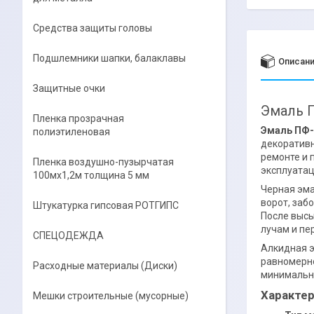
Средства защиты головы
Подшлемники шапки, балаклавы
Описан
Защитные очки
Эмаль П
Пленка прозрачная
Эмаль ПФ-
полиэтиленовая
декоративн
ремонте и 
Пленка воздушно-пузырчатая
эксплуатац
100мх1,2м толщина 5 мм
Черная эма
ворот, заб
Штукатурка гипсовая РОТГИПС
После высы
лучам и пе
СПЕЦОДЕЖДА
Алкидная э
равномерно
Расходные материалы (Диски)
минимальн
Характер
Мешки строительные (мусорные)