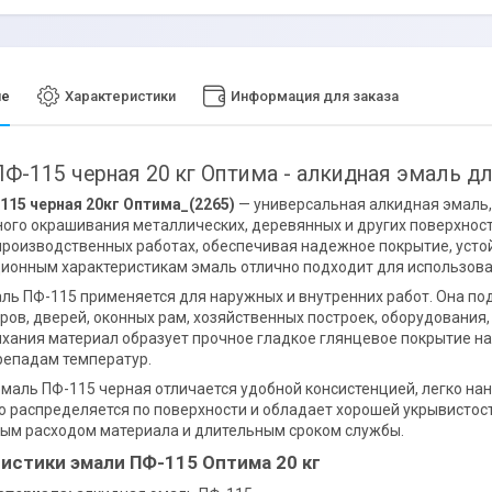
ие
Характеристики
Информация для заказа
Ф-115 черная 20 кг Оптима - алкидная эмаль д
115 черная 20кг Оптима_(2265)
— универсальная алкидная эмаль,
ого окрашивания металлических, деревянных и других поверхност
производственных работах, обеспечивая надежное покрытие, уст
ионным характеристикам эмаль отлично подходит для использован
ль ПФ-115 применяется для наружных и внутренних работ. Она по
оров, дверей, оконных рам, хозяйственных построек, оборудования,
хания материал образует прочное гладкое глянцевое покрытие на
репадам температур.
маль ПФ-115 черная отличается удобной консистенцией, легко нан
 распределяется по поверхности и обладает хорошей укрывистост
ым расходом материала и длительным сроком службы.
истики эмали ПФ-115 Оптима 20 кг